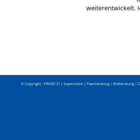
weiterentwickelt.
© Copyright - PRAXIS 21 | Supervision | Paarberatung | Eheberatung | 