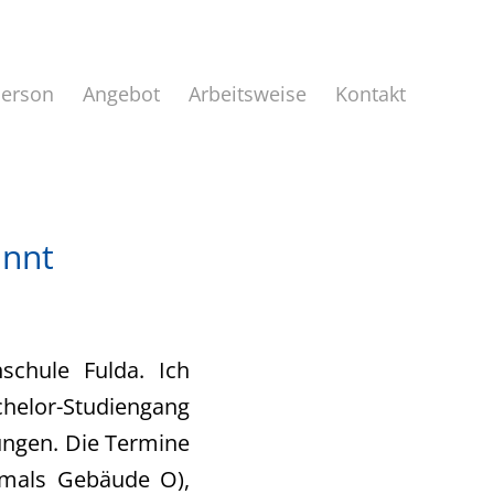
Person
Angebot
Arbeitsweise
Kontakt
innt
schule Fulda. Ich
chelor-Studiengang
ungen. Die Termine
emals Gebäude O),